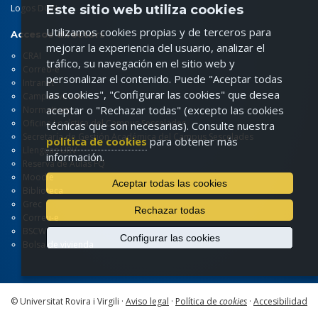
Este sitio web utiliza cookies
Logos DQFI
Utilizamos cookies propias y de terceros para
Accesos directors
mejorar la experiencia del usuario, analizar el
CRAI
tráfico, su navegación en el sitio web y
Correo-e
personalizar el contenido. Puede "Aceptar todas
Intranet
las cookies", "Configurar las cookies" que desea
Campus virtual
aceptar o "Rechazar todas" (excepto las cookies
Normativas
Oficina Logística del Campus Sescelades
técnicas que son necesarias). Consulte nuestra
Secretaría de Gestión Académica del Campus Sescelades
política de cookies
para obtener más
Llenguas URV
información.
Reserva de Aulas FQ
Moodle
Aceptar todas las cookies
Biblioteca
Grec
Rechazar todas
Correu-e
BSCW
Configurar las cookies
Bolsa de vivienda
© Universitat Rovira i Virgili ·
Aviso legal
·
Política de
cookies
·
Accesibilidad