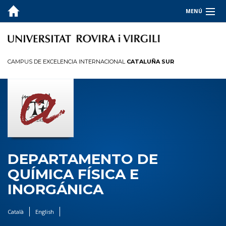
MENÚ
DEPARTAMENTO
DOCENCIA
CAMPUS DE EXCELENCIA INTERNACIONAL
CATALUÑA SUR
Grados
Masteres
Doctorados
INVESTIGACION
PLANES DE ACOGIDA
DEPARTAMENTO DE
QUÍMICA FÍSICA E
HERRAMIENTAS TIC
INORGÁNICA
Català
English