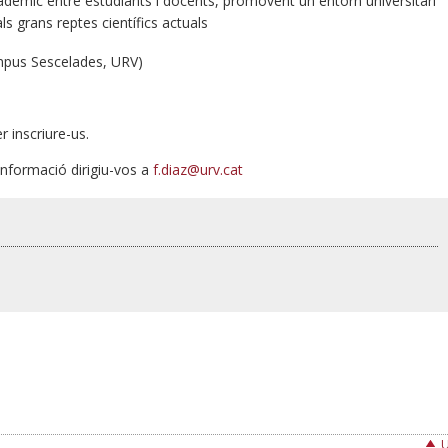
acadèmic entre estudiants i docents, promovent un entorn universitari
ls grans reptes científics actuals
mpus Sescelades, URV)
r inscriure-us.
nformació dirigiu-vos a
f.diaz@urv.cat