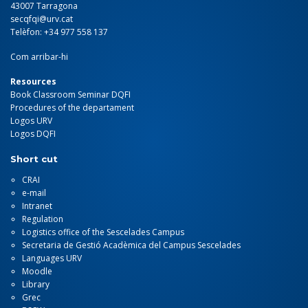
43007 Tarragona
secqfqi@urv.cat
Telèfon: +34 977 558 137
Com arribar-hi
Resources
Book Classroom Seminar DQFI
Procedures of the departament
Logos URV
Logos DQFI
Short cut
CRAI
e-mail
Intranet
Regulation
Logistics office of the Sescelades Campus
Secretaria de Gestió Acadèmica del Campus Sescelades
Languages URV
Moodle
Library
Grec