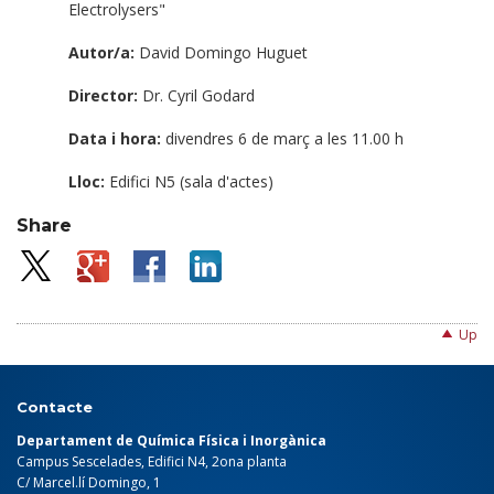
Electrolysers"
Autor/a:
David Domingo Huguet
Director:
Dr. Cyril Godard
Data i hora:
divendres 6 de març a les 11.00 h
Lloc:
Edifici N5 (sala d'actes)
Share
Up
Contacte
Departament de Química Física i Inorgànica
Campus Sescelades, Edifici N4, 2ona planta
C/ Marcel.lí Domingo, 1